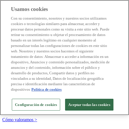
Usamos cookies
Destinos Biosphere
Con su consentimiento, nosotros y nuestros socios utilizamos
Empresas Biosphere
cookies o tecnologías similares para almacenar, acceder y
Cómo valoramos
procesar datos personales como su visita a este sitio web. Puede
Quienes somos
retirar su consentimiento u objetar el procesamiento de datos
ES
basado en un interés legítimo en cualquier momento al
English
Português
personalizar todas las configuraciones de cookies en este sitio
Français
web. Nosotros y nuestros socios hacemos el siguiente
Català
tratamiento de datos: Almacenar o acceder a información en un
Deutsch
dispositivo, Anuncios y contenido personalizados, medición de
Türkçe
anuncios y del contenido, información sobre el público y
desarrollo de productos, Compartir datos y perfiles no
vinculados a su identidad, Datos de localización geográfica
precisa e identificación mediante las características de
Construimos modelos sostenibles y certificamos las
dispositivos
Política de cookies
buenas prácticas
+20 años promoviendo la cultura de la sostenibilidad, bajo los
Configuración de cookies
Aceptar todas las cookies
principios y objetivos de Naciones Unidas
Cómo valoramos >