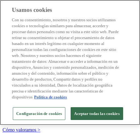
Usamos cookies
Destinos Biosphere
Con su consentimiento, nosotros y nuestros socios utilizamos
Empresas Biosphere
cookies o tecnologías similares para almacenar, acceder y
Cómo valoramos
procesar datos personales como su visita a este sitio web. Puede
Quienes somos
retirar su consentimiento u objetar el procesamiento de datos
ES
basado en un interés legítimo en cualquier momento al
English
Português
personalizar todas las configuraciones de cookies en este sitio
Français
web. Nosotros y nuestros socios hacemos el siguiente
Català
tratamiento de datos: Almacenar o acceder a información en un
Deutsch
dispositivo, Anuncios y contenido personalizados, medición de
Türkçe
anuncios y del contenido, información sobre el público y
desarrollo de productos, Compartir datos y perfiles no
vinculados a su identidad, Datos de localización geográfica
precisa e identificación mediante las características de
Construimos modelos sostenibles y certificamos las
dispositivos
Política de cookies
buenas prácticas
+20 años promoviendo la cultura de la sostenibilidad, bajo los
Configuración de cookies
Aceptar todas las cookies
principios y objetivos de Naciones Unidas
Cómo valoramos >