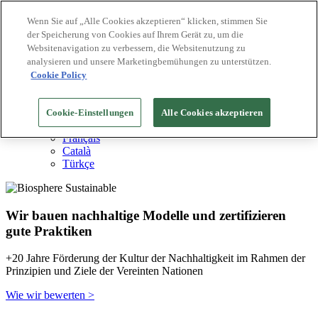
Wenn Sie auf „Alle Cookies akzeptieren“ klicken, stimmen Sie
der Speicherung von Cookies auf Ihrem Gerät zu, um die
Biosphere Reiseziele
Websitenavigation zu verbessern, die Websitenutzung zu
Biosphere Unternehmen
Wie wir bewerten
analysieren und unsere Marketingbemühungen zu unterstützen.
Über uns
Cookie Policy
DE
English
Español
Cookie-Einstellungen
Alle Cookies akzeptieren
Português
Français
Català
Türkçe
Wir bauen nachhaltige Modelle und zertifizieren
gute Praktiken
+20 Jahre Förderung der Kultur der Nachhaltigkeit im Rahmen der
Prinzipien und Ziele der Vereinten Nationen
Wie wir bewerten >