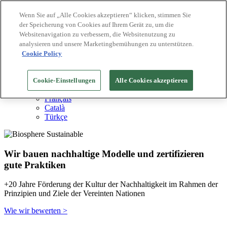
Wenn Sie auf „Alle Cookies akzeptieren“ klicken, stimmen Sie
der Speicherung von Cookies auf Ihrem Gerät zu, um die
Biosphere Reiseziele
Websitenavigation zu verbessern, die Websitenutzung zu
Biosphere Unternehmen
Wie wir bewerten
analysieren und unsere Marketingbemühungen zu unterstützen.
Über uns
Cookie Policy
DE
English
Español
Cookie-Einstellungen
Alle Cookies akzeptieren
Português
Français
Català
Türkçe
Wir bauen nachhaltige Modelle und zertifizieren
gute Praktiken
+20 Jahre Förderung der Kultur der Nachhaltigkeit im Rahmen der
Prinzipien und Ziele der Vereinten Nationen
Wie wir bewerten >