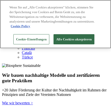
Wenn Sie auf „Alle Cookies akzeptieren“ klicken, stimmen Sie
der Speicherung von Cookies auf Ihrem Gerät zu, um die
Biosphere Reiseziele
Websitenavigation zu verbessern, die Websitenutzung zu
Biosphere Unternehmen
Wie wir bewerten
analysieren und unsere Marketingbemühungen zu unterstützen.
Über uns
Cookie Policy
DE
English
Español
Cookie-Einstellungen
Alle Cookies akzeptieren
Português
Français
Català
Türkçe
Wir bauen nachhaltige Modelle und zertifizieren
gute Praktiken
+20 Jahre Förderung der Kultur der Nachhaltigkeit im Rahmen der
Prinzipien und Ziele der Vereinten Nationen
Wie wir bewerten >