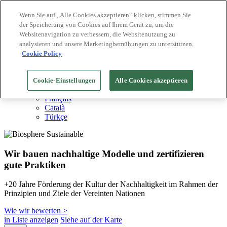
Wenn Sie auf „Alle Cookies akzeptieren“ klicken, stimmen Sie
der Speicherung von Cookies auf Ihrem Gerät zu, um die
Biosphere Reiseziele
Websitenavigation zu verbessern, die Websitenutzung zu
Biosphere Unternehmen
Wie wir bewerten
analysieren und unsere Marketingbemühungen zu unterstützen.
Über uns
Cookie Policy
DE
English
Español
Cookie-Einstellungen
Alle Cookies akzeptieren
Português
Français
Català
Türkçe
Wir bauen nachhaltige Modelle und zertifizieren
gute Praktiken
+20 Jahre Förderung der Kultur der Nachhaltigkeit im Rahmen der
Prinzipien und Ziele der Vereinten Nationen
Wie wir bewerten >
in Liste anzeigen
Siehe auf der Karte