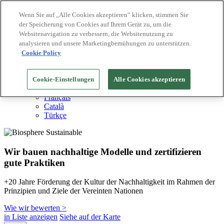
Wenn Sie auf „Alle Cookies akzeptieren“ klicken, stimmen Sie
der Speicherung von Cookies auf Ihrem Gerät zu, um die
Biosphere Reiseziele
Websitenavigation zu verbessern, die Websitenutzung zu
Biosphere Unternehmen
Wie wir bewerten
analysieren und unsere Marketingbemühungen zu unterstützen.
Über uns
Cookie Policy
DE
English
Español
Cookie-Einstellungen
Alle Cookies akzeptieren
Português
Français
Català
Türkçe
Wir bauen nachhaltige Modelle und zertifizieren
gute Praktiken
+20 Jahre Förderung der Kultur der Nachhaltigkeit im Rahmen der
Prinzipien und Ziele der Vereinten Nationen
Wie wir bewerten >
in Liste anzeigen
Siehe auf der Karte