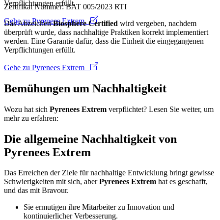
Verpflichtungen erfüllt.
Zertifikat Nummer: BAT 005/2023 RTI
Gehe zu Pyrenees Extrem
Das Abzeichen
Biosphere Certified
wird vergeben, nachdem
überprüft wurde, dass nachhaltige Praktiken korrekt implementiert
werden. Eine Garantie dafür, dass die Einheit die eingegangenen
Verpflichtungen erfüllt.
Gehe zu Pyrenees Extrem
Bemühungen um Nachhaltigkeit
Wozu hat sich
Pyrenees Extrem
verpflichtet? Lesen Sie weiter, um
mehr zu erfahren:
Die allgemeine Nachhaltigkeit von
Pyrenees Extrem
Das Erreichen der Ziele für nachhaltige Entwicklung bringt gewisse
Schwierigkeiten mit sich, aber
Pyrenees Extrem
hat es geschafft,
und das mit Bravour.
Sie ermutigen ihre Mitarbeiter zu Innovation und
kontinuierlicher Verbesserung.