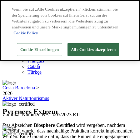
Wenn Sie auf „Alle Cookies akzeptieren“ klicken, stimmen Sie
der Speicherung von Cookies auf Ihrem Gerät zu, um die
Biosphere Reiseziele
Websitenavigation zu verbessern, die Websitenutzung zu
Biosphere Unternehmen
Wie wir bewerten
analysieren und unsere Marketingbemühungen zu unterstützen.
Über uns
Cookie Policy
DE
English
Español
Cookie-Einstellungen
Alle Cookies akzeptieren
Português
Français
Català
Türkçe
Costa Barcelona
>
2026
Aktiver Naturtourismus
Pyrenees Extrem
Zertifikat Nummer: BAT 005/2023 RTI
Das Abzeichen
Biosphere Certified
wird vergeben, nachdem
überprüft wurde, dass nachhaltige Praktiken korrekt implementiert
werden. Eine Garantie dafür, dass die Einheit die eingegangenen