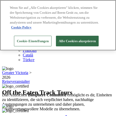
Wenn Sie auf „Alle Cookies akzeptieren“ klicken, stimmen Sie
der Speicherung von Cookies auf Ihrem Gerät zu, um die
Biosphere Reiseziele
Websitenavigation zu verbessern, die Websitenutzung zu
Biosphere Unternehmen
Wie wir bewerten
analysieren und unsere Marketingbemühungen zu unterstützen.
Über uns
Cookie Policy
DE
English
Español
Cookie-Einstellungen
Alle Cookies akzeptieren
Português
Français
Català
Türkçe
Greater Victoria
>
2026
Reiseveranstalter
Off the Eaten Track Tours
Das Abzeichen
Biosphere Committed
ermöglicht es dir, Einheiten
zu identifizieren, die sich verpflichtet haben, nachhaltige
Anstrengungen zu unternehmen und daher planen,
verantwortungsvollere Modelle zu übernehmen.