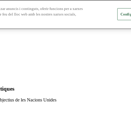
zar anuncis i continguts, oferir funcions per a xarxes
e feu del lloc web amb les nostres xarxes socials,
Config
tiques
 objectius de les Nacions Unides