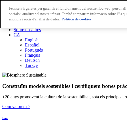
Fem servir galetes per garantir el funcionament del nostre lloc web, personalit
socials i analitzar el nostre trànsit. També compartim informació sobre l'ús qu
Destinacions Biosphere
anuncis i socis d'anàlisi de dades.
Empreses Biosphere
Política de cookies
Com valorem
Sobre nosaltres
CA
English
Español
Português
Français
Deutsch
Türkçe
Construïm models sostenibles i certifiquem bones pràc
+20 anys promovent la cultura de la sostenibilitat, sota els principis i
Com valorem >
Inici