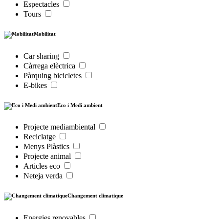
Espectacles
Tours
Mobilitat
Car sharing
Càrrega elèctrica
Pàrquing bicicletes
E-bikes
Eco i Medi ambient
Projecte mediambiental
Reciclatge
Menys Plàstics
Projecte animal
Articles eco
Neteja verda
Changement climatique
Energies renovables