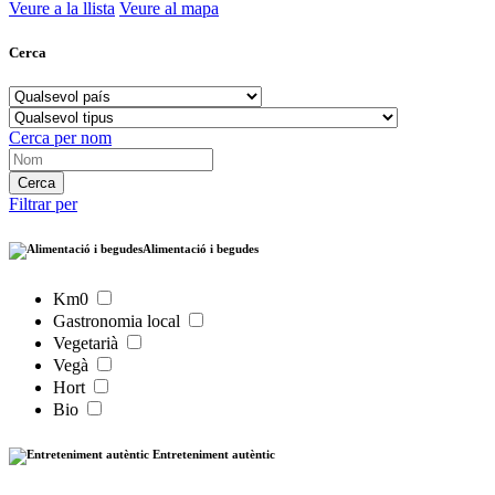
Veure a la llista
Veure al mapa
Cerca
Cerca per nom
Filtrar per
Alimentació i begudes
Km0
Gastronomia local
Vegetarià
Vegà
Hort
Bio
Entreteniment autèntic