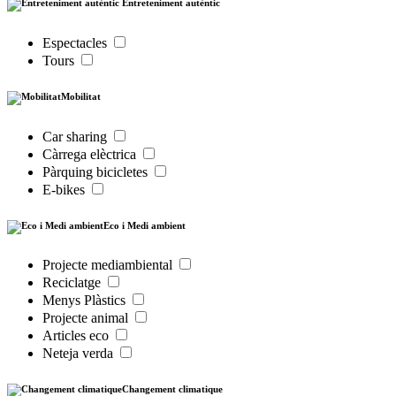
Entreteniment autèntic
Espectacles
Tours
Mobilitat
Car sharing
Càrrega elèctrica
Pàrquing bicicletes
E-bikes
Eco i Medi ambient
Projecte mediambiental
Reciclatge
Menys Plàstics
Projecte animal
Articles eco
Neteja verda
Changement climatique