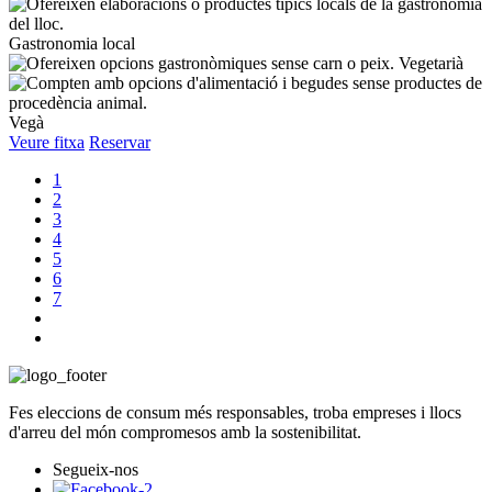
Gastronomia local
Vegetarià
Vegà
Veure fitxa
Reservar
1
2
3
4
5
6
7
Fes eleccions de consum més responsables, troba empreses i llocs
d'arreu del món compromesos amb la sostenibilitat.
Segueix-nos