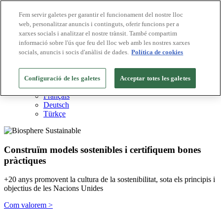
Fem servir galetes per garantir el funcionament del nostre lloc
web, personalitzar anuncis i continguts, oferir funcions per a
Destinacions Biosphere
xarxes socials i analitzar el nostre trànsit. També compartim
Empreses Biosphere
Com valorem
informació sobre l'ús que feu del lloc web amb les nostres xarxes
Sobre nosaltres
socials, anuncis i socis d'anàlisi de dades.
Política de cookies
CA
English
Español
Configuració de les galetes
Acceptar totes les galetes
Português
Français
Deutsch
Türkçe
Construïm models sostenibles i certifiquem bones
pràctiques
+20 anys promovent la cultura de la sostenibilitat, sota els principis i
objectius de les Nacions Unides
Com valorem >