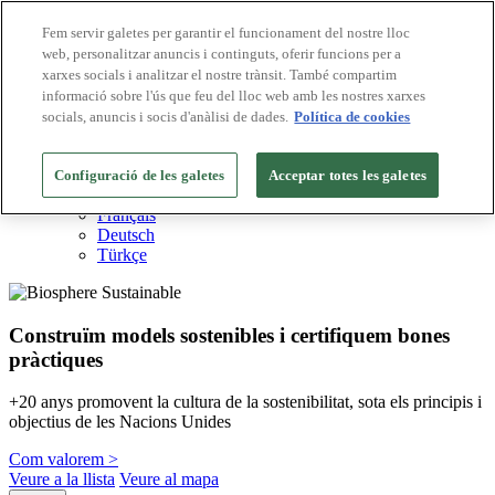
Fem servir galetes per garantir el funcionament del nostre lloc
web, personalitzar anuncis i continguts, oferir funcions per a
Destinacions Biosphere
xarxes socials i analitzar el nostre trànsit. També compartim
Empreses Biosphere
Com valorem
informació sobre l'ús que feu del lloc web amb les nostres xarxes
Sobre nosaltres
socials, anuncis i socis d'anàlisi de dades.
Política de cookies
CA
English
Español
Configuració de les galetes
Acceptar totes les galetes
Português
Français
Deutsch
Türkçe
Construïm models sostenibles i certifiquem bones
pràctiques
+20 anys promovent la cultura de la sostenibilitat, sota els principis i
objectius de les Nacions Unides
Com valorem >
Veure a la llista
Veure al mapa