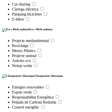
Car sharing
Càrrega elèctrica
Pàrquing bicicletes
E-bikes
Eco i Medi ambient
Projecte mediambiental
Reciclatge
Menys Plàstics
Projecte animal
Articles eco
Neteja verda
Changement climatique
Energies renovables
Espais verds
Responsabilitat Energètica
Petjada de Carboni Reduïda
Control energètic