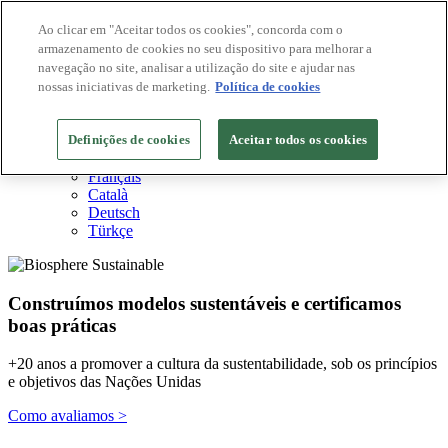
Ao clicar em "Aceitar todos os cookies", concorda com o
armazenamento de cookies no seu dispositivo para melhorar a
Destinos Biosphere
navegação no site, analisar a utilização do site e ajudar nas
Empresas Biosphere
Como avaliamos
nossas iniciativas de marketing.
Política de cookies
Sobre nós
PT
Definições de cookies
English
Aceitar todos os cookies
Español
Français
Català
Deutsch
Türkçe
Construímos modelos sustentáveis ​​e certificamos
boas práticas
+20 anos a promover a cultura da sustentabilidade, sob os princípios
e objetivos das Nações Unidas
Como avaliamos >