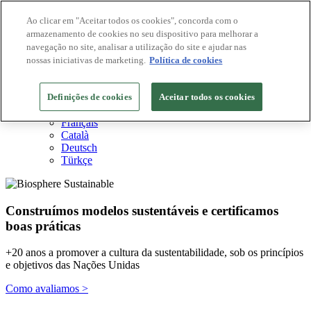
Ao clicar em "Aceitar todos os cookies", concorda com o
armazenamento de cookies no seu dispositivo para melhorar a
Destinos Biosphere
navegação no site, analisar a utilização do site e ajudar nas
Empresas Biosphere
Como avaliamos
nossas iniciativas de marketing.
Política de cookies
Sobre nós
PT
Definições de cookies
English
Aceitar todos os cookies
Español
Français
Català
Deutsch
Türkçe
Construímos modelos sustentáveis ​​e certificamos
boas práticas
+20 anos a promover a cultura da sustentabilidade, sob os princípios
e objetivos das Nações Unidas
Como avaliamos >