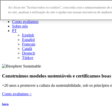
Ao clicar em "Aceitar todos os cookies", concorda com o armazenamento de 
no site, analisar a utilização do site e ajudar nas nossas iniciativas de marketi
Destinos Biosphere
Empresas Biosphere
Como avaliamos
Sobre nós
PT
English
Español
Français
Català
Deutsch
Türkçe
Construímos modelos sustentáveis ​​e certificamos boas
+20 anos a promover a cultura da sustentabilidade, sob os princípios
Como avaliamos >
Início