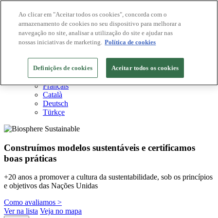
Ao clicar em "Aceitar todos os cookies", concorda com o
armazenamento de cookies no seu dispositivo para melhorar a
Destinos Biosphere
navegação no site, analisar a utilização do site e ajudar nas
Empresas Biosphere
Como avaliamos
nossas iniciativas de marketing.
Política de cookies
Sobre nós
PT
Definições de cookies
English
Aceitar todos os cookies
Español
Français
Català
Deutsch
Türkçe
Construímos modelos sustentáveis ​​e certificamos
boas práticas
+20 anos a promover a cultura da sustentabilidade, sob os princípios
e objetivos das Nações Unidas
Como avaliamos >
Ver na lista
Veja no mapa