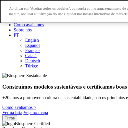
Ao clicar em "Aceitar todos os cookies", concorda com o armazenamento de 
no site, analisar a utilização do site e ajudar nas nossas iniciativas de marketi
Destinos Biosphere
Empresas Biosphere
Como avaliamos
Sobre nós
PT
English
Español
Français
Català
Deutsch
Türkçe
Construímos modelos sustentáveis ​​e certificamos boas
+20 anos a promover a cultura da sustentabilidade, sob os princípios
Como avaliamos >
Ver na lista
Veja no mapa
Filtros
Biosphere Certified