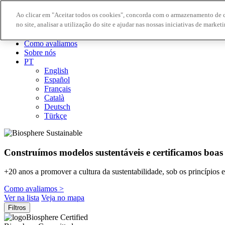
Ao clicar em "Aceitar todos os cookies", concorda com o armazenamento de 
no site, analisar a utilização do site e ajudar nas nossas iniciativas de marketi
Destinos Biosphere
Empresas Biosphere
Como avaliamos
Sobre nós
PT
English
Español
Français
Català
Deutsch
Türkçe
Construímos modelos sustentáveis ​​e certificamos boas
+20 anos a promover a cultura da sustentabilidade, sob os princípios
Como avaliamos >
Ver na lista
Veja no mapa
Filtros
Biosphere Certified