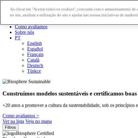
Ao clicar em "Aceitar todos os cookies", concorda com o armazenamento de 
no site, analisar a utilização do site e ajudar nas nossas iniciativas de marketi
Destinos Biosphere
Empresas Biosphere
Como avaliamos
Sobre nós
PT
English
Español
Français
Català
Deutsch
Türkçe
Construímos modelos sustentáveis ​​e certificamos boas
+20 anos a promover a cultura da sustentabilidade, sob os princípios
Como avaliamos >
Ver na lista
Veja no mapa
Filtros
Biosphere Certified