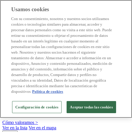
Usamos cookies
Destinos Biosphere
Con su consentimiento, nosotros y nuestros socios utilizamos
Empresas Biosphere
cookies o tecnologías similares para almacenar, acceder y
Cómo valoramos
procesar datos personales como su visita a este sitio web. Puede
Quienes somos
retirar su consentimiento u objetar el procesamiento de datos
ES
basado en un interés legítimo en cualquier momento al
English
Português
personalizar todas las configuraciones de cookies en este sitio
Français
web. Nosotros y nuestros socios hacemos el siguiente
Català
tratamiento de datos: Almacenar o acceder a información en un
Deutsch
dispositivo, Anuncios y contenido personalizados, medición de
Türkçe
anuncios y del contenido, información sobre el público y
desarrollo de productos, Compartir datos y perfiles no
vinculados a su identidad, Datos de localización geográfica
precisa e identificación mediante las características de
Construimos modelos sostenibles y certificamos las
dispositivos
Política de cookies
buenas prácticas
+20 años promoviendo la cultura de la sostenibilidad, bajo los
Configuración de cookies
Aceptar todas las cookies
principios y objetivos de Naciones Unidas
Cómo valoramos >
Ver en la lista
Ver en el mapa