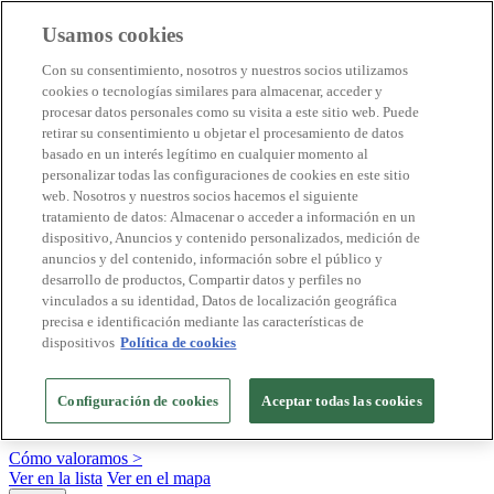
Usamos cookies
Destinos Biosphere
Con su consentimiento, nosotros y nuestros socios utilizamos
Empresas Biosphere
cookies o tecnologías similares para almacenar, acceder y
Cómo valoramos
procesar datos personales como su visita a este sitio web. Puede
Quienes somos
retirar su consentimiento u objetar el procesamiento de datos
ES
basado en un interés legítimo en cualquier momento al
English
Português
personalizar todas las configuraciones de cookies en este sitio
Français
web. Nosotros y nuestros socios hacemos el siguiente
Català
tratamiento de datos: Almacenar o acceder a información en un
Deutsch
dispositivo, Anuncios y contenido personalizados, medición de
Türkçe
anuncios y del contenido, información sobre el público y
desarrollo de productos, Compartir datos y perfiles no
vinculados a su identidad, Datos de localización geográfica
precisa e identificación mediante las características de
Construimos modelos sostenibles y certificamos las
dispositivos
Política de cookies
buenas prácticas
+20 años promoviendo la cultura de la sostenibilidad, bajo los
Configuración de cookies
Aceptar todas las cookies
principios y objetivos de Naciones Unidas
Cómo valoramos >
Ver en la lista
Ver en el mapa