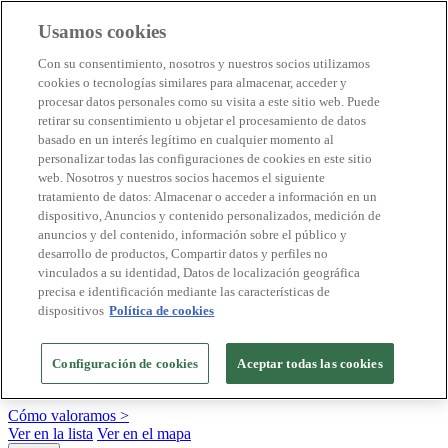
Usamos cookies
Destinos Biosphere
Con su consentimiento, nosotros y nuestros socios utilizamos
Empresas Biosphere
cookies o tecnologías similares para almacenar, acceder y
Cómo valoramos
procesar datos personales como su visita a este sitio web. Puede
Quienes somos
retirar su consentimiento u objetar el procesamiento de datos
ES
basado en un interés legítimo en cualquier momento al
English
Português
personalizar todas las configuraciones de cookies en este sitio
Français
web. Nosotros y nuestros socios hacemos el siguiente
Català
tratamiento de datos: Almacenar o acceder a información en un
Deutsch
dispositivo, Anuncios y contenido personalizados, medición de
Türkçe
anuncios y del contenido, información sobre el público y
desarrollo de productos, Compartir datos y perfiles no
vinculados a su identidad, Datos de localización geográfica
precisa e identificación mediante las características de
Construimos modelos sostenibles y certificamos las
dispositivos
Política de cookies
buenas prácticas
+20 años promoviendo la cultura de la sostenibilidad, bajo los
Configuración de cookies
Aceptar todas las cookies
principios y objetivos de Naciones Unidas
Cómo valoramos >
Ver en la lista
Ver en el mapa