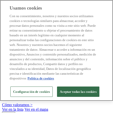
Usamos cookies
Destinos Biosphere
Con su consentimiento, nosotros y nuestros socios utilizamos
Empresas Biosphere
cookies o tecnologías similares para almacenar, acceder y
Cómo valoramos
procesar datos personales como su visita a este sitio web. Puede
Quienes somos
retirar su consentimiento u objetar el procesamiento de datos
ES
basado en un interés legítimo en cualquier momento al
English
Português
personalizar todas las configuraciones de cookies en este sitio
Français
web. Nosotros y nuestros socios hacemos el siguiente
Català
tratamiento de datos: Almacenar o acceder a información en un
Deutsch
dispositivo, Anuncios y contenido personalizados, medición de
Türkçe
anuncios y del contenido, información sobre el público y
desarrollo de productos, Compartir datos y perfiles no
vinculados a su identidad, Datos de localización geográfica
precisa e identificación mediante las características de
Construimos modelos sostenibles y certificamos las
dispositivos
Política de cookies
buenas prácticas
+20 años promoviendo la cultura de la sostenibilidad, bajo los
Configuración de cookies
Aceptar todas las cookies
principios y objetivos de Naciones Unidas
Cómo valoramos >
Ver en la lista
Ver en el mapa