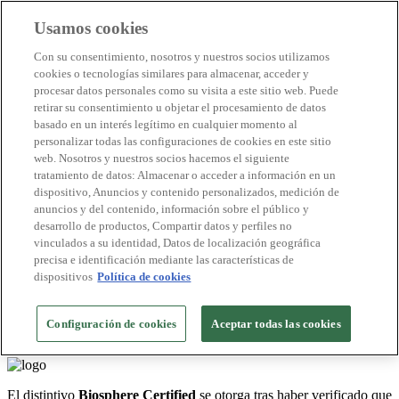
Usamos cookies
Destinos Biosphere
Con su consentimiento, nosotros y nuestros socios utilizamos
Empresas Biosphere
cookies o tecnologías similares para almacenar, acceder y
Cómo valoramos
procesar datos personales como su visita a este sitio web. Puede
Quienes somos
retirar su consentimiento u objetar el procesamiento de datos
ES
basado en un interés legítimo en cualquier momento al
English
Português
personalizar todas las configuraciones de cookies en este sitio
Français
web. Nosotros y nuestros socios hacemos el siguiente
Català
tratamiento de datos: Almacenar o acceder a información en un
Deutsch
dispositivo, Anuncios y contenido personalizados, medición de
Türkçe
anuncios y del contenido, información sobre el público y
desarrollo de productos, Compartir datos y perfiles no
vinculados a su identidad, Datos de localización geográfica
Destinos
>
precisa e identificación mediante las características de
El distintivo
Biosphere Certified
se otorga tras haber verificado que
dispositivos
Política de cookies
Canadá
las prácticas sostenibles se están implementando correctamente. Una
garantía de que la entidad está cumpliendo con los compromisos
Tofino
adquiridos.
Configuración de cookies
Aceptar todas las cookies
Descubre Tofino
El distintivo
Biosphere Certified
se otorga tras haber verificado que