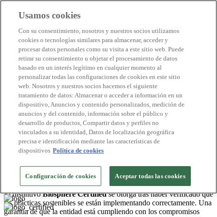
Usamos cookies
Destinos Biosphere
Con su consentimiento, nosotros y nuestros socios utilizamos
Empresas Biosphere
cookies o tecnologías similares para almacenar, acceder y
Cómo valoramos
procesar datos personales como su visita a este sitio web. Puede
Quienes somos
retirar su consentimiento u objetar el procesamiento de datos
ES
basado en un interés legítimo en cualquier momento al
English
Português
personalizar todas las configuraciones de cookies en este sitio
Français
web. Nosotros y nuestros socios hacemos el siguiente
Català
tratamiento de datos: Almacenar o acceder a información en un
Deutsch
dispositivo, Anuncios y contenido personalizados, medición de
Türkçe
anuncios y del contenido, información sobre el público y
desarrollo de productos, Compartir datos y perfiles no
vinculados a su identidad, Datos de localización geográfica
El Pirineo y las Tierras de Lleida
>
precisa e identificación mediante las características de
2026
dispositivos
Política de cookies
Camping
Nou Camping
Configuración de cookies
Aceptar todas las cookies
Nº de certificado: BCA 001/2021 RTI
El distintivo
Biosphere Certified
se otorga tras haber verificado que
las prácticas sostenibles se están implementando correctamente. Una
garantía de que la entidad está cumpliendo con los compromisos