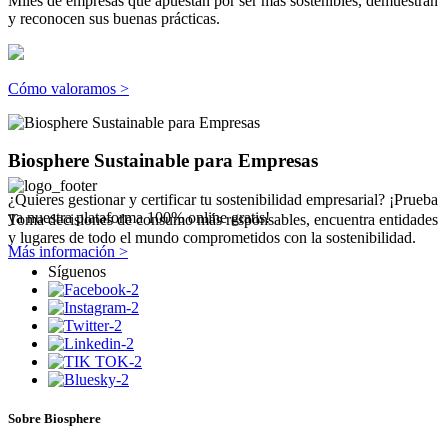
Miles de empresas que apuestan por ser más sostenibles, demuestran
y reconocen sus buenas prácticas.
Cómo valoramos >
Biosphere Sustainable para Empresas
¿Quieres gestionar y certificar tu sostenibilidad empresarial? ¡Prueba
ya nuestra plataforma 100% online gratis!
Toma decisiones de consumo más responsables, encuentra entidades
y lugares de todo el mundo comprometidos con la sostenibilidad.
Más información >
Síguenos
Sobre Biosphere