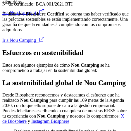
adquiridos.
Nº de certificado: BCA 001/2021 RTI
Ir a Nou Camping
El distintivo
Biosphere Certified
se otorga tras haber verificado que
las prácticas sostenibles se están implementando correctamente. Una
garantía de que la entidad está cumpliendo con los compromisos
adquiridos.
Ir a Nou Camping
Esfuerzos en sostenibilidad
Estos son algunos ejemplos de cómo
Nou Camping
se ha
comprometido a trabajar en la sostenibilidad global:
La sostenibilidad global de Nou Camping
Desde Biosphere reconocemos y destacamos el esfuerzo que ha
realizado
Nou Camping
para cumplir las 169 metas de la Agenda
2030, con lo que ello supone de cara a la gestión empresarial.
Puedes felicitarles escribiendo a cualquiera de nuestras RRSS sobre
tu experiencia con
Nou Camping
y nosotros lo compartiremos:
X
de Biosphere
y
Instagram Biosphere