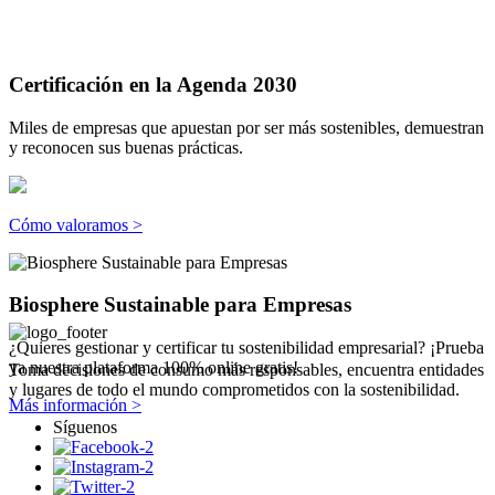
Certificación en la Agenda 2030
Miles de empresas que apuestan por ser más sostenibles, demuestran
y reconocen sus buenas prácticas.
Cómo valoramos >
Biosphere Sustainable para Empresas
¿Quieres gestionar y certificar tu sostenibilidad empresarial? ¡Prueba
ya nuestra plataforma 100% online gratis!
Toma decisiones de consumo más responsables, encuentra entidades
y lugares de todo el mundo comprometidos con la sostenibilidad.
Más información >
Síguenos