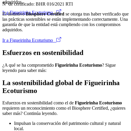
adquiridos.
Nº de certificado: BHR 016/2021 RTI
Ir a Figueirinha Ecoturismo
El distintivo
Biosphere Certified
se otorga tras haber verificado que
las prácticas sostenibles se están implementando correctamente. Una
garantía de que la entidad está cumpliendo con los compromisos
adquiridos.
Ir a Figueirinha Ecoturismo
Esfuerzos en sostenibilidad
¿A qué se ha comprometido
Figueirinha Ecoturismo
? Sigue
leyendo para saber más:
La sostenibilidad global de Figueirinha
Ecoturismo
Esfuerzos en sostenibilidad como el de
Figueirinha Ecoturismo
requieren un reconocimiento como el Biosphere Certified, ¿quieres
saber más? Continúa leyendo.
Impulsan la conservación del patrimonio cultural y natural
local.