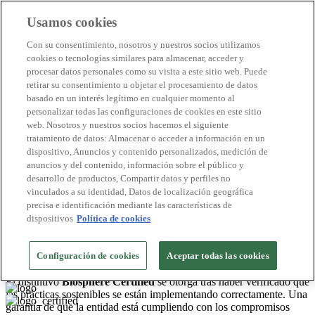
Usamos cookies
Destinos Biosphere
Con su consentimiento, nosotros y nuestros socios utilizamos
Empresas Biosphere
cookies o tecnologías similares para almacenar, acceder y
Cómo valoramos
procesar datos personales como su visita a este sitio web. Puede
Quienes somos
retirar su consentimiento u objetar el procesamiento de datos
ES
basado en un interés legítimo en cualquier momento al
English
Português
personalizar todas las configuraciones de cookies en este sitio
Français
web. Nosotros y nuestros socios hacemos el siguiente
Català
tratamiento de datos: Almacenar o acceder a información en un
Deutsch
dispositivo, Anuncios y contenido personalizados, medición de
Türkçe
anuncios y del contenido, información sobre el público y
desarrollo de productos, Compartir datos y perfiles no
vinculados a su identidad, Datos de localización geográfica
Alentejo
>
precisa e identificación mediante las características de
2026
dispositivos
Política de cookies
Alquileres Vacacionales
Figueirinha Ecoturismo
Configuración de cookies
Aceptar todas las cookies
Nº de certificado: BHR 016/2021 RTI
El distintivo
Biosphere Certified
se otorga tras haber verificado que
las prácticas sostenibles se están implementando correctamente. Una
garantía de que la entidad está cumpliendo con los compromisos