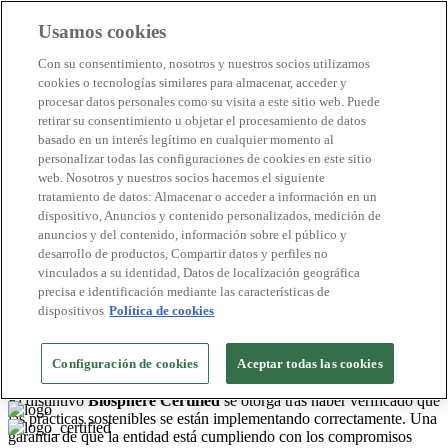
Usamos cookies
Destinos Biosphere
Con su consentimiento, nosotros y nuestros socios utilizamos
Empresas Biosphere
cookies o tecnologías similares para almacenar, acceder y
Cómo valoramos
procesar datos personales como su visita a este sitio web. Puede
Quienes somos
retirar su consentimiento u objetar el procesamiento de datos
ES
basado en un interés legítimo en cualquier momento al
English
Português
personalizar todas las configuraciones de cookies en este sitio
Français
web. Nosotros y nuestros socios hacemos el siguiente
Català
tratamiento de datos: Almacenar o acceder a información en un
Deutsch
dispositivo, Anuncios y contenido personalizados, medición de
Türkçe
anuncios y del contenido, información sobre el público y
desarrollo de productos, Compartir datos y perfiles no
vinculados a su identidad, Datos de localización geográfica
Tenerife
>
precisa e identificación mediante las características de
2026
dispositivos
Política de cookies
Hoteles
Coral Compostela Beach Golf
Configuración de cookies
Aceptar todas las cookies
Nº de certificado: BHO 010/2020 RTI
El distintivo
Biosphere Certified
se otorga tras haber verificado que
las prácticas sostenibles se están implementando correctamente. Una
garantía de que la entidad está cumpliendo con los compromisos