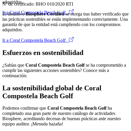
adquiridos.
Nº de certificado: BHO 010/2020 RTI
Ir a Coral Compostela Beach Golf
El distintivo
Biosphere Certified
se otorga tras haber verificado que
las prácticas sostenibles se están implementando correctamente. Una
garantía de que la entidad está cumpliendo con los compromisos
adquiridos.
Ir a Coral Compostela Beach Golf
Esfuerzos en sostenibilidad
¿Sabías que
Coral Compostela Beach Golf
se ha comprometido a
cumplir las siguientes acciones sostenibles? Conoce más a
continuación:
La sostenibilidad global de Coral
Compostela Beach Golf
Podemos confirmar que
Coral Compostela Beach Golf
ha
completado una gran parte de nuestro catálogo de actividades
Biosphere, acreditando decenas de buenas prácticas ante nuestro
equipo auditor. ¡Menuda hazaña!