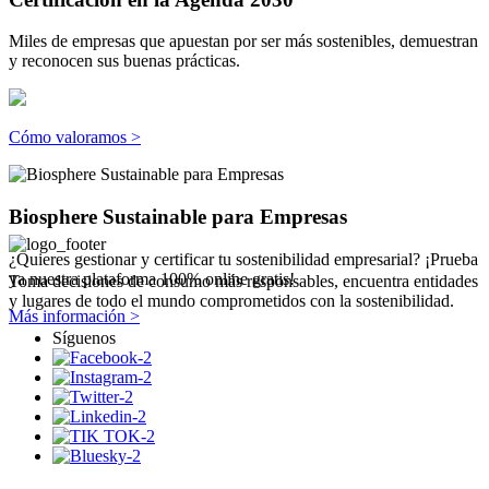
Miles de empresas que apuestan por ser más sostenibles, demuestran
y reconocen sus buenas prácticas.
Cómo valoramos >
Biosphere Sustainable para Empresas
¿Quieres gestionar y certificar tu sostenibilidad empresarial? ¡Prueba
ya nuestra plataforma 100% online gratis!
Toma decisiones de consumo más responsables, encuentra entidades
y lugares de todo el mundo comprometidos con la sostenibilidad.
Más información >
Síguenos