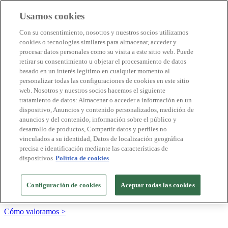
Usamos cookies
Destinos Biosphere
Con su consentimiento, nosotros y nuestros socios utilizamos
Empresas Biosphere
cookies o tecnologías similares para almacenar, acceder y
Cómo valoramos
procesar datos personales como su visita a este sitio web. Puede
Quienes somos
retirar su consentimiento u objetar el procesamiento de datos
ES
basado en un interés legítimo en cualquier momento al
English
Português
personalizar todas las configuraciones de cookies en este sitio
Français
web. Nosotros y nuestros socios hacemos el siguiente
Català
tratamiento de datos: Almacenar o acceder a información en un
Deutsch
dispositivo, Anuncios y contenido personalizados, medición de
Türkçe
anuncios y del contenido, información sobre el público y
desarrollo de productos, Compartir datos y perfiles no
vinculados a su identidad, Datos de localización geográfica
precisa e identificación mediante las características de
Construimos modelos sostenibles y certificamos las
dispositivos
Política de cookies
buenas prácticas
+20 años promoviendo la cultura de la sostenibilidad, bajo los
Configuración de cookies
Aceptar todas las cookies
principios y objetivos de Naciones Unidas
Cómo valoramos >