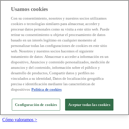
Usamos cookies
Destinos Biosphere
Con su consentimiento, nosotros y nuestros socios utilizamos
Empresas Biosphere
cookies o tecnologías similares para almacenar, acceder y
Cómo valoramos
procesar datos personales como su visita a este sitio web. Puede
Quienes somos
retirar su consentimiento u objetar el procesamiento de datos
ES
basado en un interés legítimo en cualquier momento al
English
Português
personalizar todas las configuraciones de cookies en este sitio
Français
web. Nosotros y nuestros socios hacemos el siguiente
Català
tratamiento de datos: Almacenar o acceder a información en un
Deutsch
dispositivo, Anuncios y contenido personalizados, medición de
Türkçe
anuncios y del contenido, información sobre el público y
desarrollo de productos, Compartir datos y perfiles no
vinculados a su identidad, Datos de localización geográfica
precisa e identificación mediante las características de
Construimos modelos sostenibles y certificamos las
dispositivos
Política de cookies
buenas prácticas
+20 años promoviendo la cultura de la sostenibilidad, bajo los
Configuración de cookies
Aceptar todas las cookies
principios y objetivos de Naciones Unidas
Cómo valoramos >