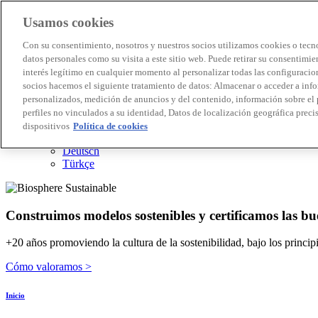
Usamos cookies
Destinos Biosphere
Con su consentimiento, nosotros y nuestros socios utilizamos cookies o tecno
Empresas Biosphere
datos personales como su visita a este sitio web. Puede retirar su consentimi
Cómo valoramos
interés legítimo en cualquier momento al personalizar todas las configuracion
Quienes somos
socios hacemos el siguiente tratamiento de datos: Almacenar o acceder a inf
ES
personalizados, medición de anuncios y del contenido, información sobre el 
English
Português
perfiles no vinculados a su identidad, Datos de localización geográfica precis
Français
dispositivos
Política de cookies
Català
Deutsch
Türkçe
Construimos modelos sostenibles y certificamos las bu
+20 años promoviendo la cultura de la sostenibilidad, bajo los princi
Cómo valoramos >
Inicio