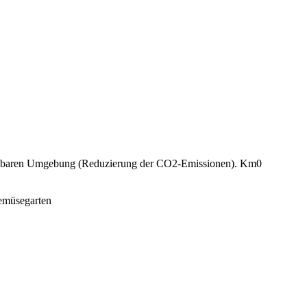
Km0
müsegarten