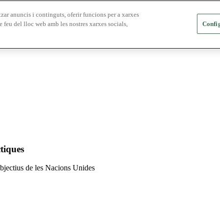
zar anuncis i continguts, oferir funcions per a xarxes
e feu del lloc web amb les nostres xarxes socials,
Config
tiques
 objectius de les Nacions Unides