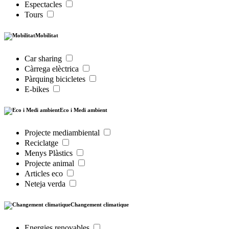
Espectacles
Tours
Mobilitat
Car sharing
Càrrega elèctrica
Pàrquing bicicletes
E-bikes
Eco i Medi ambient
Projecte mediambiental
Reciclatge
Menys Plàstics
Projecte animal
Articles eco
Neteja verda
Changement climatique
Energies renovables