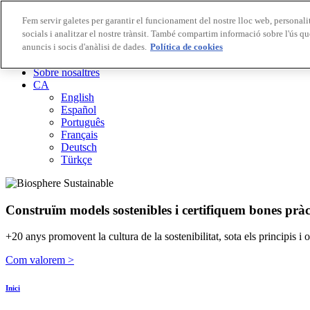
Fem servir galetes per garantir el funcionament del nostre lloc web, personalit
socials i analitzar el nostre trànsit. També compartim informació sobre l'ús qu
Destinacions Biosphere
anuncis i socis d'anàlisi de dades.
Empreses Biosphere
Política de cookies
Com valorem
Sobre nosaltres
CA
English
Español
Português
Français
Deutsch
Türkçe
Construïm models sostenibles i certifiquem bones pràc
+20 anys promovent la cultura de la sostenibilitat, sota els principis i
Com valorem >
Inici