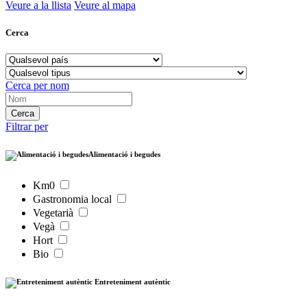
Veure a la llista
Veure al mapa
Cerca
Cerca per nom
Filtrar per
Alimentació i begudes
Km0
Gastronomia local
Vegetarià
Vegà
Hort
Bio
Entreteniment autèntic