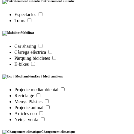
Entreteniment autèntic
Espectacles
Tours
Mobilitat
Car sharing
Càrrega elèctrica
Pàrquing bicicletes
E-bikes
Eco i Medi ambient
Projecte mediambiental
Reciclatge
Menys Plàstics
Projecte animal
Articles eco
Neteja verda
Changement climatique