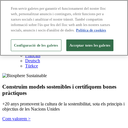
Fem servir galetes per garantir el funcionament del nostre lloc
web, personalitzar anuncis i continguts, oferir funcions per a
Destinacions Biosphere
xarxes socials i analitzar el nostre trànsit. També compartim
Empreses Biosphere
Com valorem
informació sobre l'ús que feu del lloc web amb les nostres xarxes
Sobre nosaltres
socials, anuncis i socis d'anàlisi de dades.
Política de cookies
CA
English
Español
Configuració de les galetes
Acceptar totes les galetes
Português
Français
Deutsch
Türkçe
Construïm models sostenibles i certifiquem bones
pràctiques
+20 anys promovent la cultura de la sostenibilitat, sota els principis i
objectius de les Nacions Unides
Com valorem >