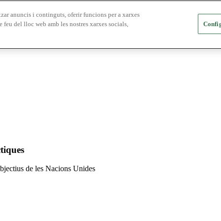
zar anuncis i continguts, oferir funcions per a xarxes
e feu del lloc web amb les nostres xarxes socials,
Config
tiques
 objectius de les Nacions Unides