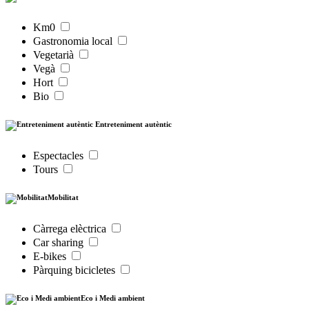
Km0
Gastronomia local
Vegetarià
Vegà
Hort
Bio
Entreteniment autèntic
Espectacles
Tours
Mobilitat
Càrrega elèctrica
Car sharing
E-bikes
Pàrquing bicicletes
Eco i Medi ambient