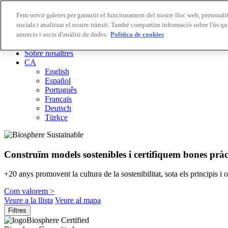
Fem servir galetes per garantir el funcionament del nostre lloc web, personalit
socials i analitzar el nostre trànsit. També compartim informació sobre l'ús qu
Destinacions Biosphere
anuncis i socis d'anàlisi de dades.
Empreses Biosphere
Política de cookies
Com valorem
Sobre nosaltres
CA
English
Español
Português
Français
Deutsch
Türkçe
Construïm models sostenibles i certifiquem bones pràc
+20 anys promovent la cultura de la sostenibilitat, sota els principis i
Com valorem >
Veure a la llista
Veure al mapa
Filtres
Biosphere Certified