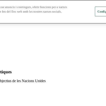
zar anuncis i continguts, oferir funcions per a xarxes
e feu del lloc web amb les nostres xarxes socials,
Config
tiques
 objectius de les Nacions Unides