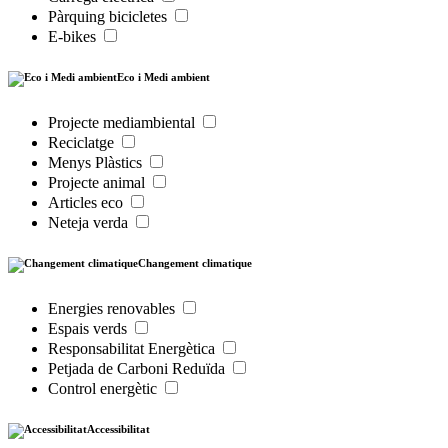
Pàrquing bicicletes
E-bikes
Eco i Medi ambient
Projecte mediambiental
Reciclatge
Menys Plàstics
Projecte animal
Articles eco
Neteja verda
Changement climatique
Energies renovables
Espais verds
Responsabilitat Energètica
Petjada de Carboni Reduïda
Control energètic
Accessibilitat