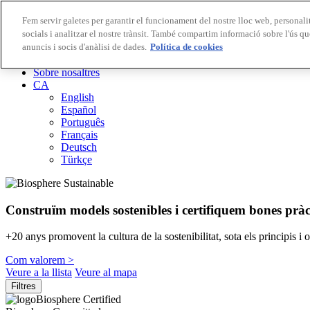
Fem servir galetes per garantir el funcionament del nostre lloc web, personalit
socials i analitzar el nostre trànsit. També compartim informació sobre l'ús qu
Destinacions Biosphere
anuncis i socis d'anàlisi de dades.
Empreses Biosphere
Política de cookies
Com valorem
Sobre nosaltres
CA
English
Español
Português
Français
Deutsch
Türkçe
Construïm models sostenibles i certifiquem bones pràc
+20 anys promovent la cultura de la sostenibilitat, sota els principis i
Com valorem >
Veure a la llista
Veure al mapa
Filtres
Biosphere Certified