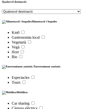
Qualsevol destinació:
Alimentació i begudes
Km0
Gastronomia local
Vegetarià
Vegà
Hort
Bio
Entreteniment autèntic
Espectacles
Tours
Mobilitat
Car sharing
Càrrega elèctrica