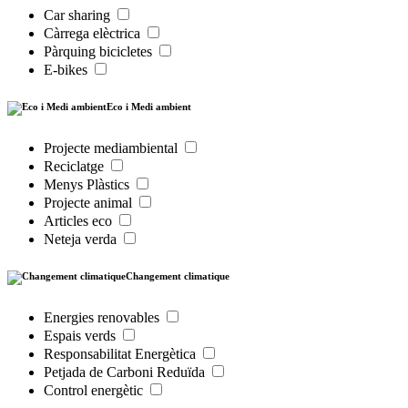
Car sharing
Càrrega elèctrica
Pàrquing bicicletes
E-bikes
Eco i Medi ambient
Projecte mediambiental
Reciclatge
Menys Plàstics
Projecte animal
Articles eco
Neteja verda
Changement climatique
Energies renovables
Espais verds
Responsabilitat Energètica
Petjada de Carboni Reduïda
Control energètic