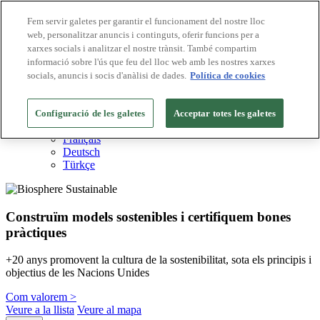
Fem servir galetes per garantir el funcionament del nostre lloc
web, personalitzar anuncis i continguts, oferir funcions per a
Destinacions Biosphere
xarxes socials i analitzar el nostre trànsit. També compartim
Empreses Biosphere
Com valorem
informació sobre l'ús que feu del lloc web amb les nostres xarxes
Sobre nosaltres
socials, anuncis i socis d'anàlisi de dades.
Política de cookies
CA
English
Español
Configuració de les galetes
Acceptar totes les galetes
Português
Français
Deutsch
Türkçe
Construïm models sostenibles i certifiquem bones
pràctiques
+20 anys promovent la cultura de la sostenibilitat, sota els principis i
objectius de les Nacions Unides
Com valorem >
Veure a la llista
Veure al mapa