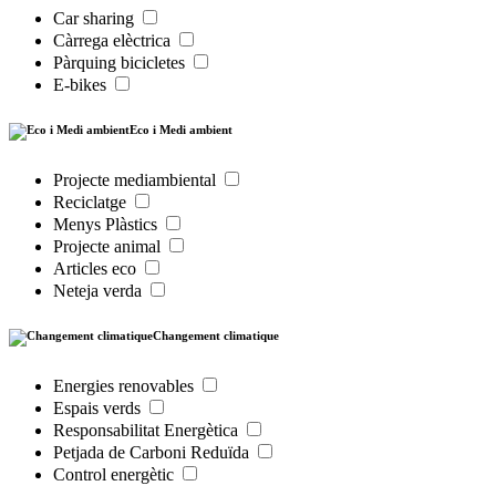
Car sharing
Càrrega elèctrica
Pàrquing bicicletes
E-bikes
Eco i Medi ambient
Projecte mediambiental
Reciclatge
Menys Plàstics
Projecte animal
Articles eco
Neteja verda
Changement climatique
Energies renovables
Espais verds
Responsabilitat Energètica
Petjada de Carboni Reduïda
Control energètic