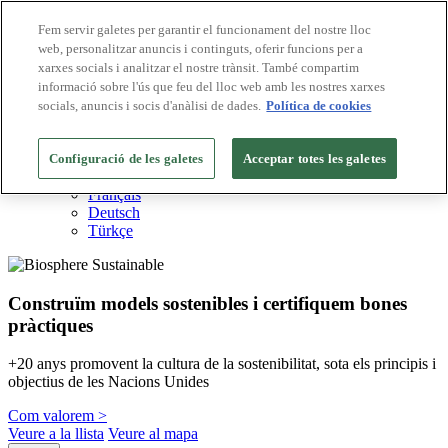
Fem servir galetes per garantir el funcionament del nostre lloc
web, personalitzar anuncis i continguts, oferir funcions per a
Destinacions Biosphere
xarxes socials i analitzar el nostre trànsit. També compartim
Empreses Biosphere
Com valorem
informació sobre l'ús que feu del lloc web amb les nostres xarxes
Sobre nosaltres
socials, anuncis i socis d'anàlisi de dades.
Política de cookies
CA
English
Español
Configuració de les galetes
Acceptar totes les galetes
Português
Français
Deutsch
Türkçe
Construïm models sostenibles i certifiquem bones
pràctiques
+20 anys promovent la cultura de la sostenibilitat, sota els principis i
objectius de les Nacions Unides
Com valorem >
Veure a la llista
Veure al mapa