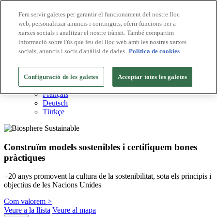
Fem servir galetes per garantir el funcionament del nostre lloc
web, personalitzar anuncis i continguts, oferir funcions per a
Destinacions Biosphere
xarxes socials i analitzar el nostre trànsit. També compartim
Empreses Biosphere
Com valorem
informació sobre l'ús que feu del lloc web amb les nostres xarxes
Sobre nosaltres
socials, anuncis i socis d'anàlisi de dades.
Política de cookies
CA
English
Español
Configuració de les galetes
Acceptar totes les galetes
Português
Français
Deutsch
Türkçe
Construïm models sostenibles i certifiquem bones
pràctiques
+20 anys promovent la cultura de la sostenibilitat, sota els principis i
objectius de les Nacions Unides
Com valorem >
Veure a la llista
Veure al mapa