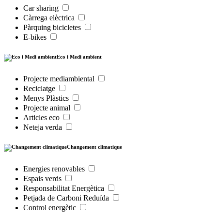
Car sharing
Càrrega elèctrica
Pàrquing bicicletes
E-bikes
Eco i Medi ambient
Projecte mediambiental
Reciclatge
Menys Plàstics
Projecte animal
Articles eco
Neteja verda
Changement climatique
Energies renovables
Espais verds
Responsabilitat Energètica
Petjada de Carboni Reduïda
Control energètic