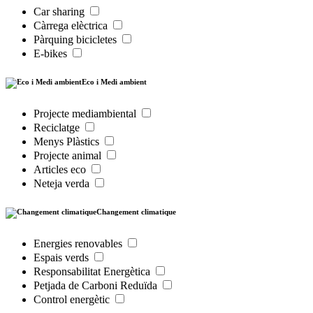
Car sharing
Càrrega elèctrica
Pàrquing bicicletes
E-bikes
Eco i Medi ambient
Projecte mediambiental
Reciclatge
Menys Plàstics
Projecte animal
Articles eco
Neteja verda
Changement climatique
Energies renovables
Espais verds
Responsabilitat Energètica
Petjada de Carboni Reduïda
Control energètic