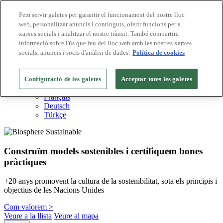
Fem servir galetes per garantir el funcionament del nostre lloc
web, personalitzar anuncis i continguts, oferir funcions per a
Destinacions Biosphere
xarxes socials i analitzar el nostre trànsit. També compartim
Empreses Biosphere
Com valorem
informació sobre l'ús que feu del lloc web amb les nostres xarxes
Sobre nosaltres
socials, anuncis i socis d'anàlisi de dades.
Política de cookies
CA
English
Español
Configuració de les galetes
Acceptar totes les galetes
Português
Français
Deutsch
Türkçe
Construïm models sostenibles i certifiquem bones
pràctiques
+20 anys promovent la cultura de la sostenibilitat, sota els principis i
objectius de les Nacions Unides
Com valorem >
Veure a la llista
Veure al mapa