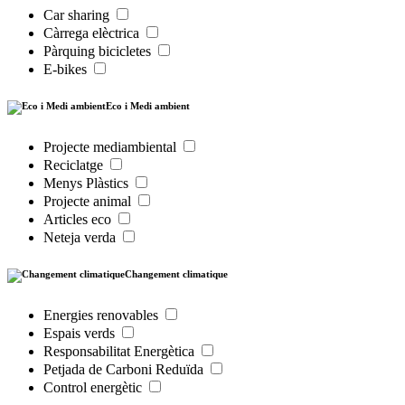
Car sharing
Càrrega elèctrica
Pàrquing bicicletes
E-bikes
Eco i Medi ambient
Projecte mediambiental
Reciclatge
Menys Plàstics
Projecte animal
Articles eco
Neteja verda
Changement climatique
Energies renovables
Espais verds
Responsabilitat Energètica
Petjada de Carboni Reduïda
Control energètic