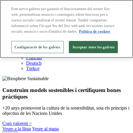
Fem servir galetes per garantir el funcionament del nostre lloc
web, personalitzar anuncis i continguts, oferir funcions per a
Destinacions Biosphere
xarxes socials i analitzar el nostre trànsit. També compartim
Empreses Biosphere
Com valorem
informació sobre l'ús que feu del lloc web amb les nostres xarxes
Sobre nosaltres
socials, anuncis i socis d'anàlisi de dades.
Política de cookies
CA
English
Español
Configuració de les galetes
Acceptar totes les galetes
Português
Français
Deutsch
Türkçe
Construïm models sostenibles i certifiquem bones
pràctiques
+20 anys promovent la cultura de la sostenibilitat, sota els principis i
objectius de les Nacions Unides
Com valorem >
Veure a la llista
Veure al mapa