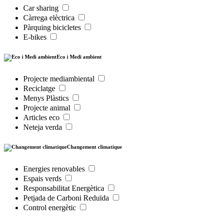
Car sharing
Càrrega elèctrica
Pàrquing bicicletes
E-bikes
Eco i Medi ambient
Projecte mediambiental
Reciclatge
Menys Plàstics
Projecte animal
Articles eco
Neteja verda
Changement climatique
Energies renovables
Espais verds
Responsabilitat Energètica
Petjada de Carboni Reduïda
Control energètic