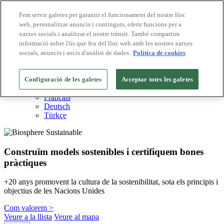
Fem servir galetes per garantir el funcionament del nostre lloc
web, personalitzar anuncis i continguts, oferir funcions per a
Destinacions Biosphere
xarxes socials i analitzar el nostre trànsit. També compartim
Empreses Biosphere
Com valorem
informació sobre l'ús que feu del lloc web amb les nostres xarxes
Sobre nosaltres
socials, anuncis i socis d'anàlisi de dades.
Política de cookies
CA
English
Español
Configuració de les galetes
Acceptar totes les galetes
Português
Français
Deutsch
Türkçe
Construïm models sostenibles i certifiquem bones
pràctiques
+20 anys promovent la cultura de la sostenibilitat, sota els principis i
objectius de les Nacions Unides
Com valorem >
Veure a la llista
Veure al mapa