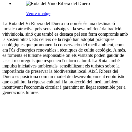
Veure imatge
La Ruta del Vi Ribera del Duero no només és una destinació
turística atractiva pels seus paisatges i la seva mil·lenària tradició
vitivinícola, sinó que també es destaca pel seu ferm compromís amb
la sostenibilitat. Els cellers de la regió han adoptat pràctiques
ecològiques que promouen la conservació del medi ambient, com
ara l'ús d'energies renovables i tècniques de cultiu ecològic. A més,
es fomenta el turisme responsable on els visitants poden gaudir de
tasts i recorreguts que respecten l'entorn natural. La Ruta també
impulsa iniciatives ambientals, sensibilitzant els turistes sobre la
importància de preservar la biodiversitat local. Així, Ribera del
Duero es posiciona com un model de desenvolupament enoturístic
que equilibra la riquesa cultural i la protecció del medi ambient,
incentivant l'economia circular i garantint un llegat sostenible per a
generacions futures.