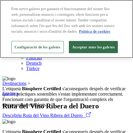
Fem servir galetes per garantir el funcionament del nostre lloc
web, personalitzar anuncis i continguts, oferir funcions per a
Destinacions Biosphere
xarxes socials i analitzar el nostre trànsit. També compartim
Empreses Biosphere
Com valorem
informació sobre l'ús que feu del lloc web amb les nostres xarxes
Sobre nosaltres
socials, anuncis i socis d'anàlisi de dades.
Política de cookies
CA
English
Español
Configuració de les galetes
Acceptar totes les galetes
Português
Français
Deutsch
Türkçe
Destinacions
>
L'etiqueta
Biosphere Certified
s'aconsegueix després de verificar
Espanya
que les pràctiques sostenibles s'estan implementant correctament.
Funcionant com garantia de que l'organització compleix els
Ruta del Vino Ribera del Duero
compromisos establerts.
Descobriu Ruta del Vino Ribera del Duero
L'etiqueta
Biosphere Certified
s'aconsegueix després de verificar