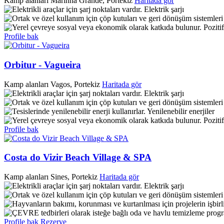
Kamp alanları
Marinha Grande, Portekiz
Haritada gör
Elektrik şarjı
Poziti
Profile bak
Orbitur - Vagueira
Kamp alanları
Vagos, Portekiz
Haritada gör
Elektrik şarjı
Yenilenebilir enerjiler
Poziti
Profile bak
Costa do Vizir Beach Village & SPA
Kamp alanları
Sines, Portekiz
Haritada gör
Elektrik şarjı
Profile bak
Rezerve