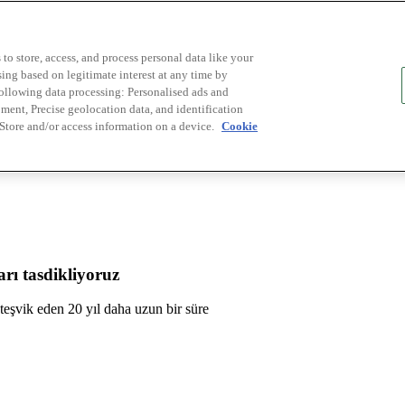
to store, access, and process personal data like your
sing based on legitimate interest at any time by
following data processing: Personalised ads and
ent, Precise geolocation data, and identification
 Store and/or access information on a device.
Cookie
rı tasdikliyoruz
ü teşvik eden 20 yıl daha uzun bir süre