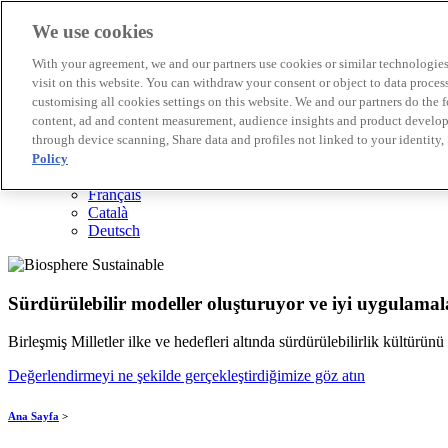
We use cookies
Biosphere Destinasyonları
With your agreement, we and our partners use cookies or similar technologies 
Biosphere Şirketlerini
visit on this website. You can withdraw your consent or object to data proces
Değerlendirmeyi nasıl yapıyoruz
customising all cookies settings on this website. We and our partners do the 
Biz kimiz
content, ad and content measurement, audience insights and product developm
TR
through device scanning, Share data and profiles not linked to your identity,
English
Español
Policy
Português
Français
Català
Deutsch
Sürdürülebilir modeller oluşturuyor ve iyi uygulamala
Birleşmiş Milletler ilke ve hedefleri altında sürdürülebilirlik kültürün
Değerlendirmeyi ne şekilde gerçekleştirdiğimize göz atın
Ana Sayfa
>