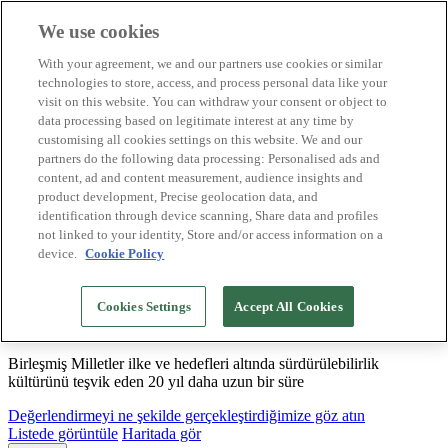
We use cookies
Biosphere Destinasyonları
With your agreement, we and our partners use cookies or similar
Biosphere Şirketlerini
technologies to store, access, and process personal data like your
Değerlendirmeyi nasıl yapıyoruz
visit on this website. You can withdraw your consent or object to
Biz kimiz
data processing based on legitimate interest at any time by
TR
customising all cookies settings on this website. We and our
English
Español
partners do the following data processing: Personalised ads and
Português
content, ad and content measurement, audience insights and
Français
product development, Precise geolocation data, and
Català
identification through device scanning, Share data and profiles
Deutsch
not linked to your identity, Store and/or access information on a
device.
Cookie Policy
Sürdürülebilir modeller oluşturuyor ve iyi
Cookies Settings
Accept All Cookies
uygulamaları tasdikliyoruz
Birleşmiş Milletler ilke ve hedefleri altında sürdürülebilirlik
kültürünü teşvik eden 20 yıl daha uzun bir süre
Değerlendirmeyi ne şekilde gerçekleştirdiğimize göz atın
Listede görüntüle
Haritada gör