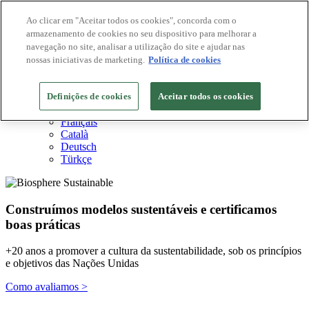
Ao clicar em "Aceitar todos os cookies", concorda com o
armazenamento de cookies no seu dispositivo para melhorar a
Destinos Biosphere
navegação no site, analisar a utilização do site e ajudar nas
Empresas Biosphere
Como avaliamos
nossas iniciativas de marketing.
Política de cookies
Sobre nós
PT
Definições de cookies
English
Aceitar todos os cookies
Español
Français
Català
Deutsch
Türkçe
Construímos modelos sustentáveis ​​e certificamos
boas práticas
+20 anos a promover a cultura da sustentabilidade, sob os princípios
e objetivos das Nações Unidas
Como avaliamos >