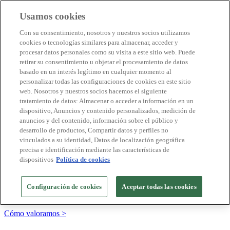
Usamos cookies
Destinos Biosphere
Con su consentimiento, nosotros y nuestros socios utilizamos
Empresas Biosphere
cookies o tecnologías similares para almacenar, acceder y
Cómo valoramos
procesar datos personales como su visita a este sitio web. Puede
Quienes somos
retirar su consentimiento u objetar el procesamiento de datos
ES
basado en un interés legítimo en cualquier momento al
English
Português
personalizar todas las configuraciones de cookies en este sitio
Français
web. Nosotros y nuestros socios hacemos el siguiente
Català
tratamiento de datos: Almacenar o acceder a información en un
Deutsch
dispositivo, Anuncios y contenido personalizados, medición de
Türkçe
anuncios y del contenido, información sobre el público y
desarrollo de productos, Compartir datos y perfiles no
vinculados a su identidad, Datos de localización geográfica
precisa e identificación mediante las características de
Construimos modelos sostenibles y certificamos las
dispositivos
Política de cookies
buenas prácticas
+20 años promoviendo la cultura de la sostenibilidad, bajo los
Configuración de cookies
Aceptar todas las cookies
principios y objetivos de Naciones Unidas
Cómo valoramos >