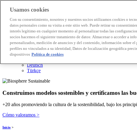
Usamos cookies
Destinos Biosphere
Con su consentimiento, nosotros y nuestros socios utilizamos cookies o tecno
Empresas Biosphere
datos personales como su visita a este sitio web. Puede retirar su consentimi
Cómo valoramos
interés legítimo en cualquier momento al personalizar todas las configuracion
Quienes somos
socios hacemos el siguiente tratamiento de datos: Almacenar o acceder a inf
ES
personalizados, medición de anuncios y del contenido, información sobre el 
English
Português
perfiles no vinculados a su identidad, Datos de localización geográfica precis
Français
dispositivos
Política de cookies
Català
Deutsch
Türkçe
Construimos modelos sostenibles y certificamos las bu
+20 años promoviendo la cultura de la sostenibilidad, bajo los princi
Cómo valoramos >
Inicio
>