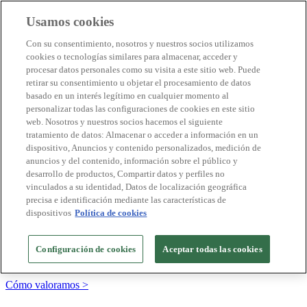
Usamos cookies
Destinos Biosphere
Con su consentimiento, nosotros y nuestros socios utilizamos
Empresas Biosphere
cookies o tecnologías similares para almacenar, acceder y
Cómo valoramos
procesar datos personales como su visita a este sitio web. Puede
Quienes somos
retirar su consentimiento u objetar el procesamiento de datos
ES
basado en un interés legítimo en cualquier momento al
English
Português
personalizar todas las configuraciones de cookies en este sitio
Français
web. Nosotros y nuestros socios hacemos el siguiente
Català
tratamiento de datos: Almacenar o acceder a información en un
Deutsch
dispositivo, Anuncios y contenido personalizados, medición de
Türkçe
anuncios y del contenido, información sobre el público y
desarrollo de productos, Compartir datos y perfiles no
vinculados a su identidad, Datos de localización geográfica
precisa e identificación mediante las características de
Construimos modelos sostenibles y certificamos las
dispositivos
Política de cookies
buenas prácticas
+20 años promoviendo la cultura de la sostenibilidad, bajo los
Configuración de cookies
Aceptar todas las cookies
principios y objetivos de Naciones Unidas
Cómo valoramos >