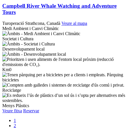
Campbell River Whale Watching and Adventure
Tours
Turoperació
Strathcona, Canadà
Veure al mapa
Medi Ambient i Canvi Climàtic
Societat i Cultura
Desenvolupament local
Km0
Pàrquing
bicicletes
Reciclatge
Menys Plàstics
Veure fitxa
Reservar
1
2