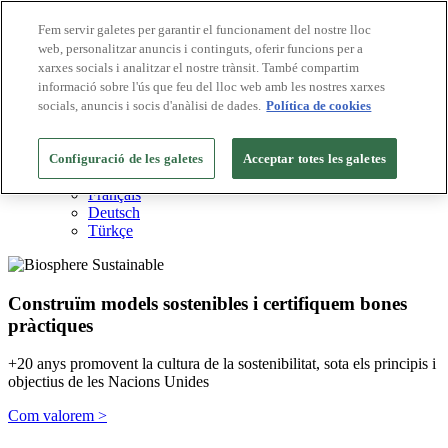
Fem servir galetes per garantir el funcionament del nostre lloc
web, personalitzar anuncis i continguts, oferir funcions per a
Destinacions Biosphere
xarxes socials i analitzar el nostre trànsit. També compartim
Empreses Biosphere
Com valorem
informació sobre l'ús que feu del lloc web amb les nostres xarxes
Sobre nosaltres
socials, anuncis i socis d'anàlisi de dades.
Política de cookies
CA
English
Español
Configuració de les galetes
Acceptar totes les galetes
Português
Français
Deutsch
Türkçe
Construïm models sostenibles i certifiquem bones
pràctiques
+20 anys promovent la cultura de la sostenibilitat, sota els principis i
objectius de les Nacions Unides
Com valorem >