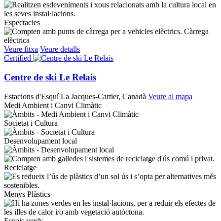
Espectacles
Càrrega
elèctrica
Veure fitxa
Veure detalls
Certified
Centre de ski Le Relais
Estacions d'Esquí
La Jacques-Cartier, Canadà
Veure al mapa
Medi Ambient i Canvi Climàtic
Societat i Cultura
Desenvolupament local
Reciclatge
Menys Plàstics
Espais verds